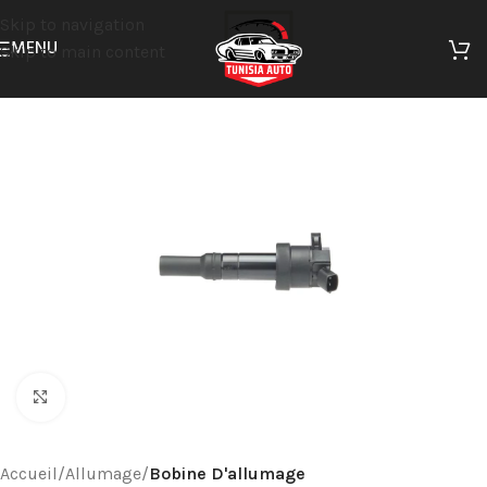
Skip to navigation
MENU
Skip to main content
Cliquez pour agrandir
Accueil
Allumage
Bobine D'allumage