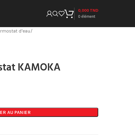
0,000
TND
0
élément
rmostat d'eau
ostat KAMOKA
ER AU PANIER