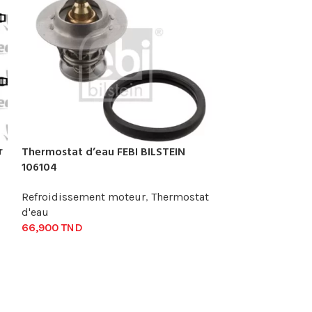
Thermostat d
r
Thermostat d’eau FEBI BILSTEIN
Refroidisseme
106104
d'eau
18,600
TND
Refroidissement moteur
,
Thermostat
d'eau
66,900
TND