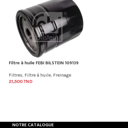
Filtre à huile
Filtre à huile FEBI BILSTEIN 109139
Filtres
,
Filtre à
16,800
TND
Filtres
,
Filtre à huile
,
Freinage
21,500
TND
NOTRE CATALOGUE