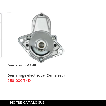
Démarreur AS-PL
Démarreur AS-
Démarrage électrique
,
Démarreur
Démarrage élec
258,000
TND
464,900
TND
NOTRE CATALOGUE