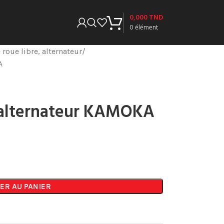
0,000
TND
0
élément
 roue libre, alternateur
A
, alternateur KAMOKA
ER AU PANIER